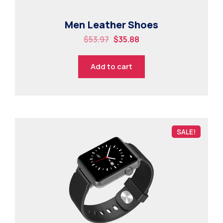
Men Leather Shoes
$
53.97
$
35.88
Add to cart
SALE!