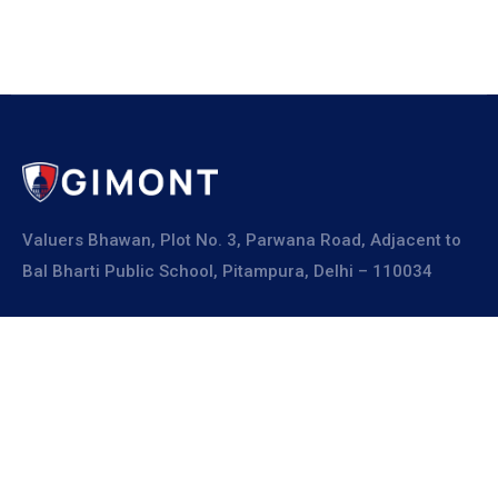
Valuers Bhawan, Plot No. 3, Parwana Road, Adjacent to
Bal Bharti Public School, Pitampura, Delhi – 110034
Explore
About Us
Resources
Board Members